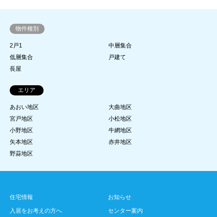
物件種別
2戸1
中層集合
低層集合
戸建て
長屋
エリア
あおい地区
大曲地区
宮戸地区
小松地区
小野地区
牛網地区
矢本地区
赤井地区
野蒜地区
住宅情報
お知らせ
入居をお考えの方へ
センター案内