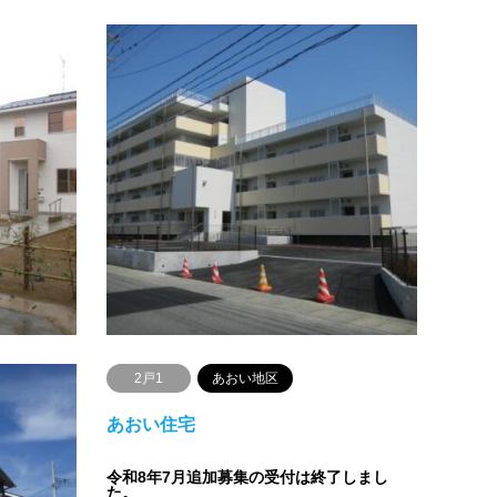
戸建て
牛網地区
中層
小野駅前北住宅
小野
令和8年7月追加募集の受付は終了しまし
令和8
た。
た。
※次回、空きがある場合は令和8年9月に定
※次回
期募集を行う予定です。
期募集
続きを読む
2戸1
あおい地区
あおい住宅
了しまし
令和8年7月追加募集の受付は終了しまし
た。