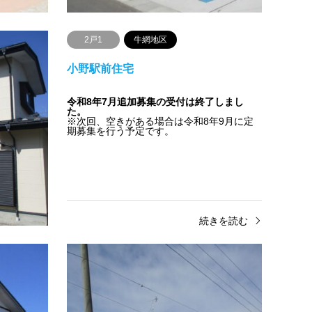
続きを読む
2戸1
牛網地区
小野駅前住宅
了しまし
令和8年7月追加募集の受付は終了しまし
た。
年9月に定
※次回、空きがある場合は令和8年9月に定
期募集を行う予定です。
きを読む
続きを読む
2戸1
大曲地区
2戸
五味倉住宅
川前