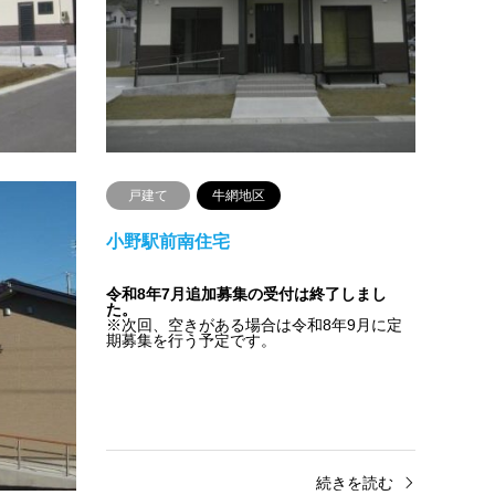
期募集を行う予定です。
期募集
続きを読む
戸建て
牛網地区
小野駅前南住宅
了しまし
令和8年7月追加募集の受付は終了しまし
た。
年9月に定
※次回、空きがある場合は令和8年9月に定
期募集を行う予定です。
きを読む
続きを読む