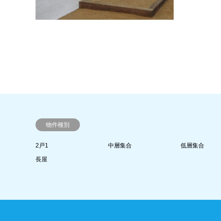
物件種別
2戸1
中層集合
低層集合
長屋