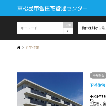
and
物件種別から選
or
住宅情報
中層集合
下浦住宅
令和8年7
た。
※次回、空