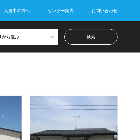
入居中の方へ
センター案内
お問い合わせ
りから選ぶ
戸建て
宮戸地区
戸建
月浜住宅
大浜
令和8年7月追加募集の受付は終了しまし
令和8
た。
た。
※次回、空きがある場合は令和8年9月に定
※次回