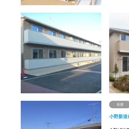
低層集合
川前二住
令和8年7
た。
※次回、空
期募集を
長屋
小野新道