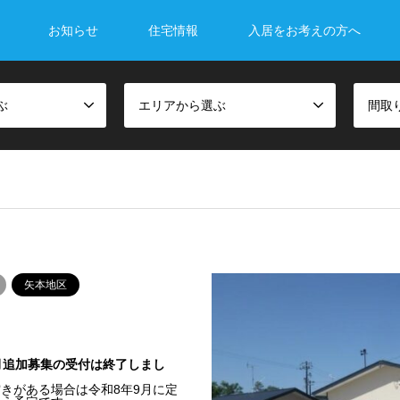
お知らせ
住宅情報
入居をお考えの方へ
ぶ
エリアから選ぶ
間取
矢本地区
月追加募集の受付は終了しまし
きがある場合は令和8年9月に定