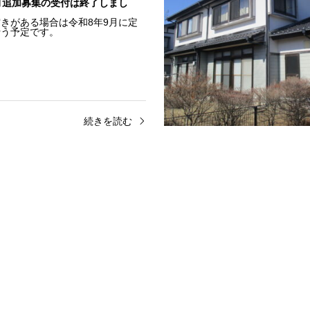
月追加募集の受付は終了しまし
きがある場合は令和8年9月に定
行う予定です。
続きを読む
赤井地区
住宅
月追加募集の受付は終了しまし
きがある場合は令和8年9月に定
行う予定です。