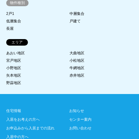
物件種別
2戸1
中層集合
低層集合
戸建て
長屋
エリア
あおい地区
大曲地区
宮戸地区
小松地区
小野地区
牛網地区
矢本地区
赤井地区
野蒜地区
住宅情報
お知らせ
入居をお考えの方へ
センター案内
お申込みから入居までの流れ
お問い合わせ
入居中の方へ